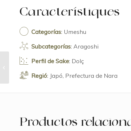
Característiques
Categorías
: Umeshu
Subcategorías
: Aragoshi
Perfil de Sake
: Dolç
Umenoyado Yuzushu
Regió
: Japó, Prefectura de Nara
Productos relacion