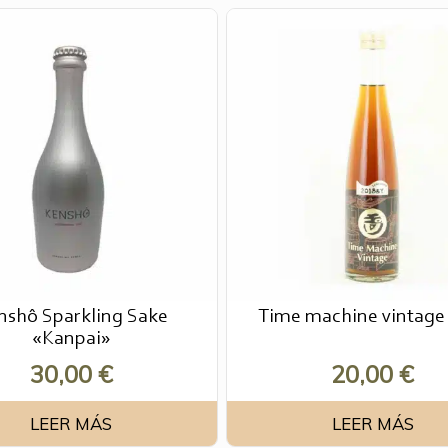
nshô Sparkling Sake
Time machine vintage
«Kanpai»
30,00
€
20,00
€
LEER MÁS
LEER MÁS