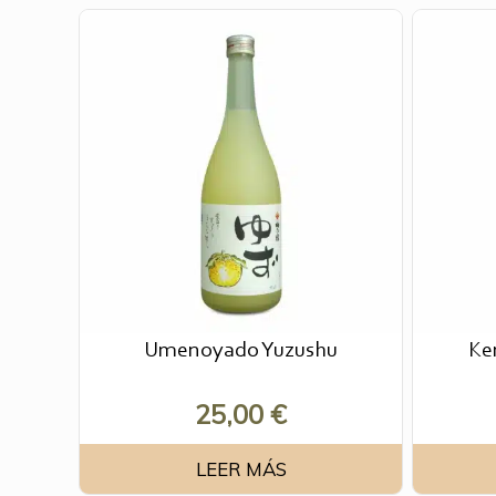
Umenoyado Yuzushu
Ke
25,00
€
LEER MÁS