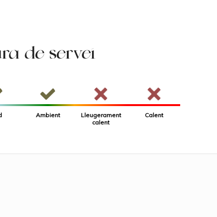
a de servei
Lleugerament
d
Ambient
Calent
calent