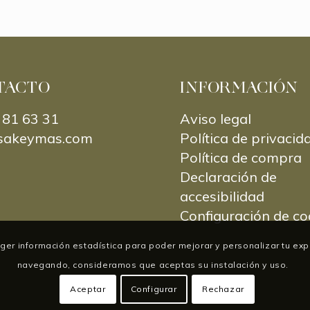
TACTO
INFORMACIÓN
 81 63 31
Aviso legal
sakeymas.com
Política de privacid
Política de compra
Declaración de
accesibilidad
Configuración de co
coger información estadística para poder mejorar y personalizar tu ex
navegando, consideramos que aceptas su instalación y uso.
Aceptar
Configurar
Rechazar