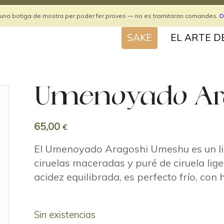
 una botiga de mostra per poder fer proves — no es tramitaran comandes.
D
SAKE
EL ARTE D
Umenoyado Ar
65,00
€
El Umenoyado Aragoshi Umeshu es un lic
ciruelas maceradas y puré de ciruela lige
acidez equilibrada, es perfecto frío, con 
Sin existencias