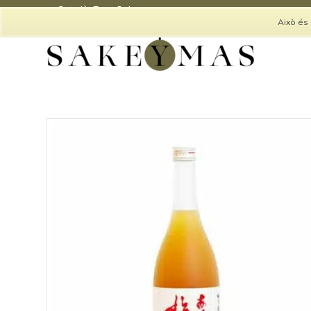
Català
Español
Això és