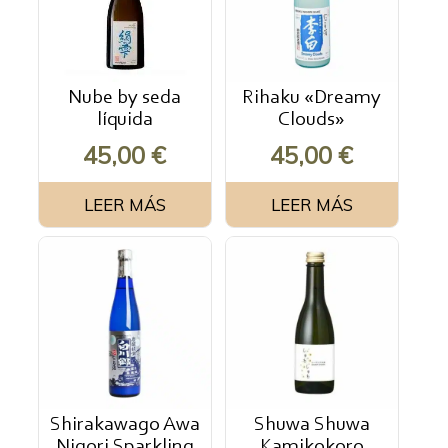
Nube by seda
Rihaku «Dreamy
líquida
Clouds»
45,00
€
45,00
€
LEER MÁS
LEER MÁS
Shirakawago Awa
Shuwa Shuwa
Nigori Sparkling
Kamikokoro