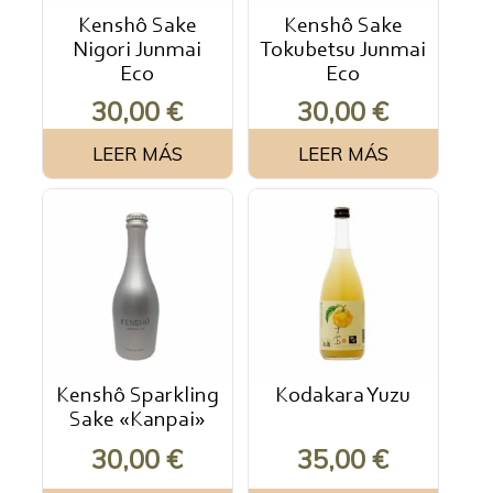
Kenshô Sake
Kenshô Sake
Nigori Junmai
Tokubetsu Junmai
Eco
Eco
30,00
€
30,00
€
LEER MÁS
LEER MÁS
Kenshô Sparkling
Kodakara Yuzu
Sake «Kanpai»
30,00
€
35,00
€