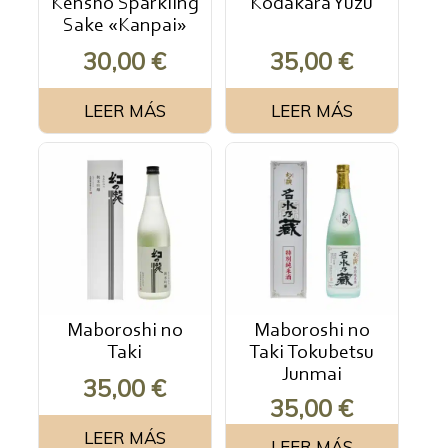
Kenshô Sparkling
Kodakara Yuzu
Sake «Kanpai»
30,00
€
35,00
€
LEER MÁS
LEER MÁS
Maboroshi no
Maboroshi no
Taki
Taki Tokubetsu
Junmai
35,00
€
35,00
€
LEER MÁS
LEER MÁS