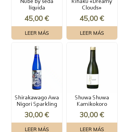
Nube by seda
Rihaku «Dreamy
líquida
Clouds»
45,00
€
45,00
€
LEER MÁS
LEER MÁS
Shirakawago Awa
Shuwa Shuwa
Nigori Sparkling
Kamikokoro
30,00
€
30,00
€
LEER MÁS
LEER MÁS