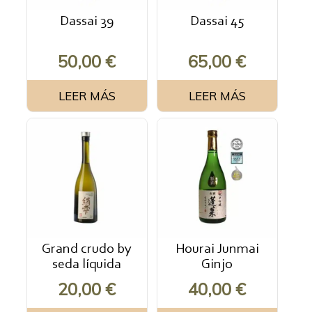
Dassai 39
Dassai 45
50,00
€
65,00
€
LEER MÁS
LEER MÁS
Grand crudo by
Hourai Junmai
seda líquida
Ginjo
20,00
€
40,00
€