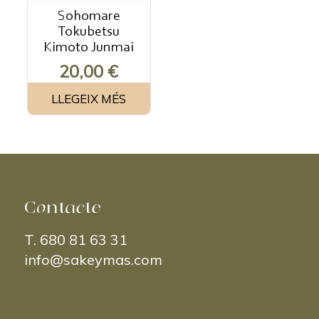
Sohomare
Tokubetsu
Kimoto Junmai
20,00
€
LLEGEIX MÉS
Contacte
T.
680 81 63 31
info@sakeymas.com